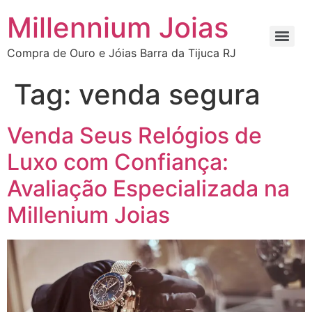
Millennium Joias
Compra de Ouro e Jóias Barra da Tijuca RJ
Tag:
venda segura
Venda Seus Relógios de
Luxo com Confiança:
Avaliação Especializada na
Millenium Joias