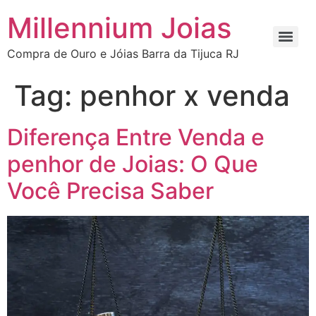
Millennium Joias
Compra de Ouro e Jóias Barra da Tijuca RJ
Tag:
penhor x venda
Diferença Entre Venda e
penhor de Joias: O Que
Você Precisa Saber