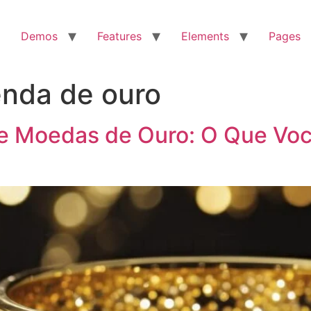
Demos
Features
Elements
Pages
enda de ouro
 e Moedas de Ouro: O Que Voc