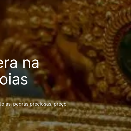
era na
oias
Joias
,
pedras preciosas
,
preço