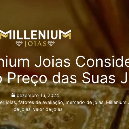
nium Joias Consid
o Preço das Suas J
dezembro 16, 2024
er joias
,
fatores de avaliação
,
mercado de joias
,
Millenium 
de joias
,
valor de joias